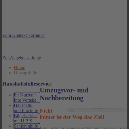
Aufgrund meiner mobilen Tätigkeit bin ich meist nur unter der
Mobilfunknummer erreichbar
Sie haben noch offene Fragen?
Zum Kontakt-Formular
Fordern Sie jetzt Ihr Angebot an
Zur Angebotsanfrage
Home
Umzugshilfe
Haushaltshilfeservice
Umzugsvor- und
Ihr Nutzen /
Nachbereitung
Ihre Vorteile
Haushalts-
©-Info hier
Nicht
und Putzhilfe
Bügelservice
immer ist der Weg das Ziel!
mit H B S
Seniorenhilfe
Ein Umzug in eine neue Wohnung oder gar das