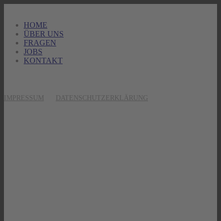
HOME
ÜBER UNS
FRAGEN
JOBS
KONTAKT
IMPRESSUM
DATENSCHUTZERKLÄRUNG
Direktkontakt
Telefon: 0391 28886699
Mobil: 0176 10327370
Bitte beachten Sie