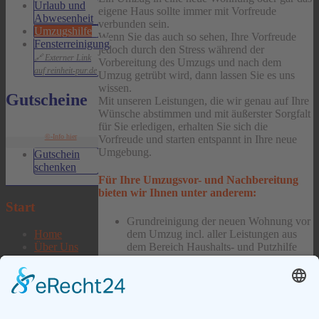
Urlaub und
eigene Haus sollte immer mit Vorfreude
Abwesenheit
verbunden sein.
Umzugshilfe
Wenn Sie das auch so sehen, Ihre Vorfreude
Fensterreinigung
jedoch durch den Stress während der
Vorbereitung des Umzugs und nach dem
Umzug getrübt wird, dann lassen Sie es uns
wissen.
Gutscheine
Mit unseren Leistungen, die wir genau auf Ihre
Wünsche abstimmen und mit äußerster Sorgfalt
für Sie erledigen, erhalten Sie sich die
©-Info hier
Vorfreude und starten entspannt in Ihre neue
Umgebung.
Gutschein
schenken
Für Ihre Umzugsvor- und Nachbereitung
bieten wir Ihnen unter anderem:
Start
Grundreinigung der neuen Wohnung vor
dem Umzug incl. aller Leistungen aus
Home
dem Bereich Haushalts- und Putzhilfe
Über Uns
sortiertes Packen Ihres Umzugsgutes
Fragen
Auspacken und einräumen des
Jobs
Umzugsgutes
Kontakt
Endreinigung der alten Wohnung vor der
Übergabe incl. aller Leistungen aus dem
Service